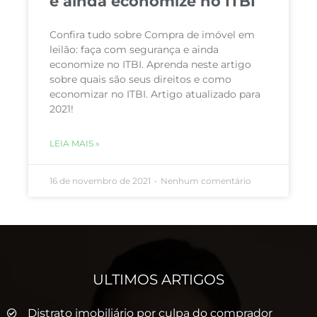
e ainda economize no ITBI
Confira tudo sobre Compra de imóvel em
leilão: faça com segurança e ainda
economize no ITBI. Aprenda neste artigo
sobre quais são seus direitos e como
economizar no ITBI. Artigo atualizado para
2021!
LEIA MAIS »
16 de novembro de 2021
Nenhum comentário
ULTIMOS ARTIGOS
Distrato imobiliário por culpa do comprador